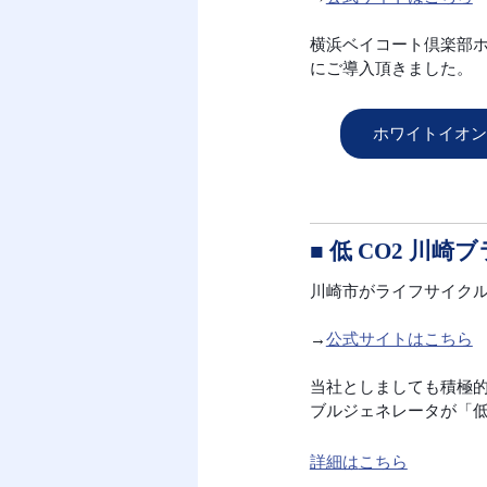
横浜ベイコート倶楽部
にご導入頂きました。
ホワイトイオン
■ 低 CO2 川崎
川崎市がライフサイクル
→
公式サイトはこちら
当社としましても積極
ブルジェネレータが「低
詳細は
こちら