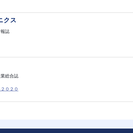
ロニクス
情報誌
産業総合誌
集２０２０