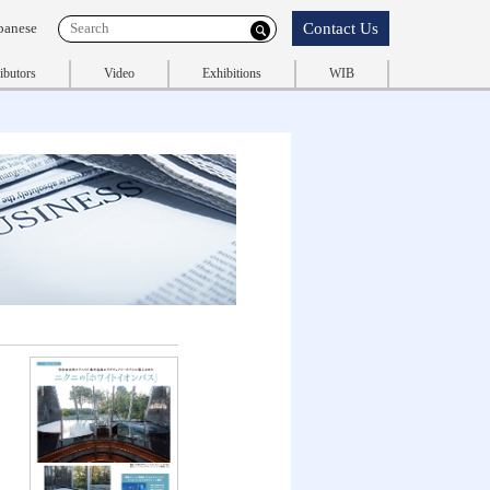
Contact Us
panese
ibutors
Video
Exhibitions
WIB